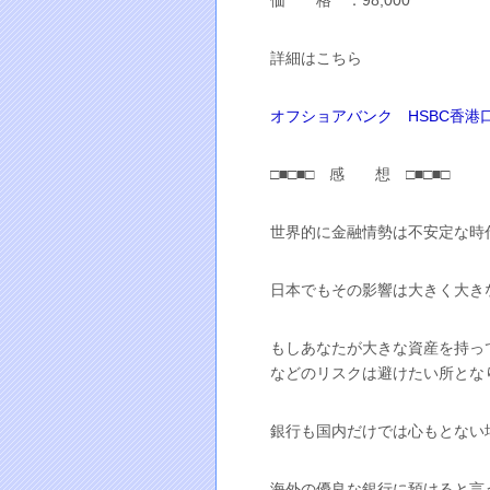
価 格 ：98,000
詳細はこちら
オフショアバンク HSBC香港
□■□■□ 感 想 □■□■□
世界的に金融情勢は不安定な時
日本でもその影響は大きく大き
もしあなたが大きな資産を持っ
などのリスクは避けたい所とな
銀行も国内だけでは心もとない
海外の優良な銀行に預けると言