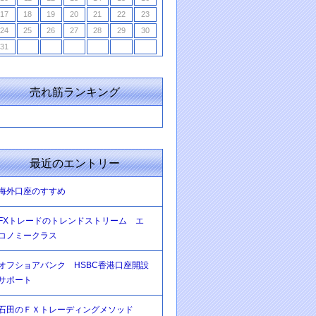
17
18
19
20
21
22
23
24
25
26
27
28
29
30
31
売れ筋ランキング
最近のエントリー
海外口座のすすめ
FXトレードのトレンドストリーム エ
コノミークラス
オフショアバンク HSBC香港口座開設
サポート
石田のＦＸトレーディングメソッド