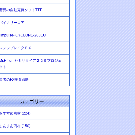
驚異の自動売買ソフトTTT
バイナリーコア
-Impulse- CYCLONE-203EU
レンジブレイクＦＸ
Mr.Hilton セミリタイア２２５プロジェ
クト
賢者のFX投資戦略
カテゴリー
おすすめ商材 (224)
まあまあ商材 (150)