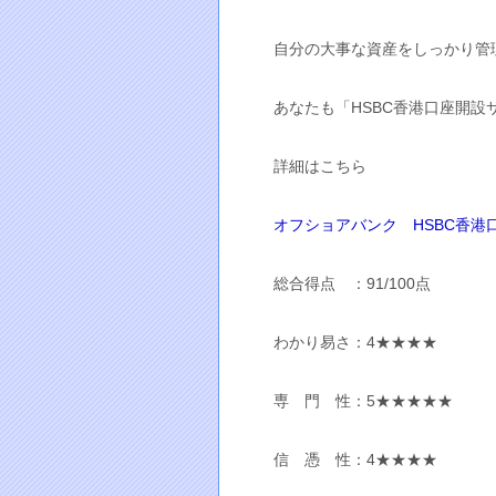
自分の大事な資産をしっかり管
あなたも「HSBC香港口座開
詳細はこちら
オフショアバンク HSBC香港
総合得点 ：91/100点
わかり易さ：4★★★★
専 門 性：5★★★★★
信 憑 性：4★★★★