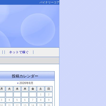
バイナリーコア
ネットで稼ぐ
投稿カレンダー
«
2026年8月
月
火
水
木
金
土
日
1
2
3
4
5
6
7
8
9
10
11
12
13
14
15
16