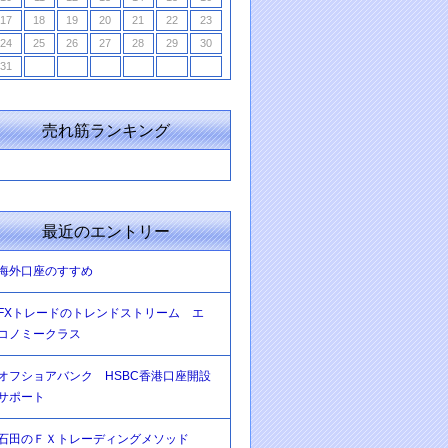
17
18
19
20
21
22
23
24
25
26
27
28
29
30
31
売れ筋ランキング
最近のエントリー
海外口座のすすめ
FXトレードのトレンドストリーム エ
コノミークラス
オフショアバンク HSBC香港口座開設
サポート
石田のＦＸトレーディングメソッド