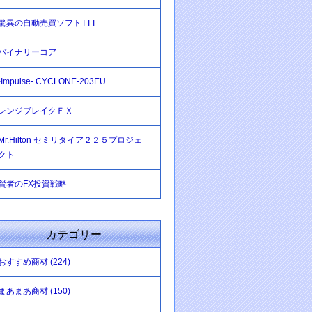
驚異の自動売買ソフトTTT
バイナリーコア
-Impulse- CYCLONE-203EU
レンジブレイクＦＸ
Mr.Hilton セミリタイア２２５プロジェ
クト
賢者のFX投資戦略
カテゴリー
おすすめ商材 (224)
まあまあ商材 (150)