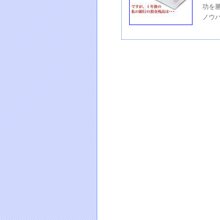
功を
ノウ