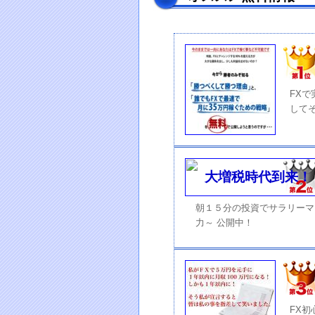
FX
して
朝１５分の投資でサラリーマ
力～ 公開中！
FX